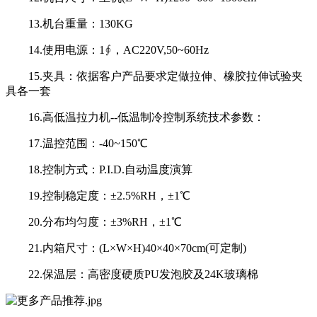
13.机台重量：130KG
14.使用电源：1∮，AC220V,50~60Hz
15.夹具：依据客户产品要求定做拉伸、橡胶拉伸试验夹
具各一套
16.高低温拉力机--低温制冷控制系统技术参数：
17.温控范围：-40~150℃
18.控制方式：P.I.D.自动温度演算
19.控制稳定度：±2.5%RH，±1℃
20.分布均匀度：±3%RH，±1℃
21.内箱尺寸：(L×W×H)40×40×70cm(可定制)
22.保温层：高密度硬质PU发泡胶及24K玻璃棉