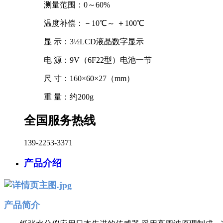
测量范围：
0～60%
温度补偿：
－10℃～ ＋100℃
显 示：
3½LCD液晶数字显示
电 源：
9V（6F22型）电池一节
尺 寸：
160×60×27（mm）
重 量：
约200g
全国服务热线
139-2253-3371
产品介绍
产品简介