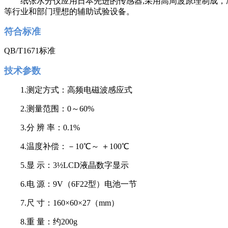
纸张水分仪应用日本先进的传感器,采用高周波原理制成，准
等行业和部门理想的辅助试验设备。
符合标准
QB/T1671标准
技术参数
1.测定方式：高频电磁波感应式
2.测量范围：0～60%
3.分 辨 率：0.1%
4.温度补偿：－10℃～ ＋100℃
5.显 示：3½LCD液晶数字显示
6.电 源：9V（6F22型）电池一节
7.尺 寸：160×60×27（mm）
8.重 量：约200g