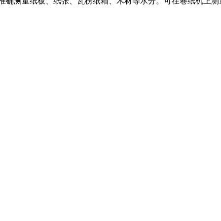
确测量纸板、纸张、瓦楞纸箱、木材等水分。可在卷纸机上测