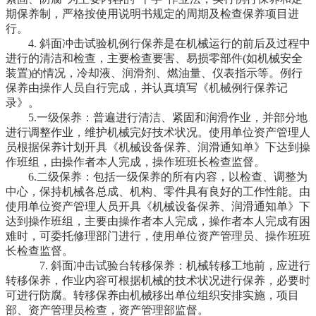
期保养制，严格按使用说明书规定的周期及检查保养项目进
行。
4. 斜面冲击试验机例行保养是在机械运行的前后及过程中
进行的清洁和检查，主要检查要害、易损零部件(如机械安全
装置)的情况，冷却液、润滑剂、燃油量、仪表指示等。例行
保养由操作人员自行完成，并认真填写《机械例行保养记
录》。
5.一级保养：普遍进行清洁、紧固和润滑作业，并部分地
进行调整作业，维护机械完好技术状况。使用单位资产管理人
员根据保养计划开具《机械设备保养、润滑通知单》下达到操
作班组，由操作者本人完成，操作班班长检查监督。
6.二级保养：包括一级保养的所有内容，以检查、调整为
中心，保持机械各总成、机构、零件具有良好的工作性能。由
使用单位资产管理人员开具《机械设备保养、润滑通知单》下
达到操作班组，主要由操作者本人完成，操作者本人完成有困
难时，可委托修理部门进行，使用单位资产管理员、操作班班
长检查监督。
7. 斜面冲击试验台转移保养：机械转移工地前，应进行
转移保养，作业内容可根据机械的技术状况进行保养，必要时
可进行防腐。转移保养由机械移出单位组织安排实施，项目
部、资产管理员检查，资产管理部监督。